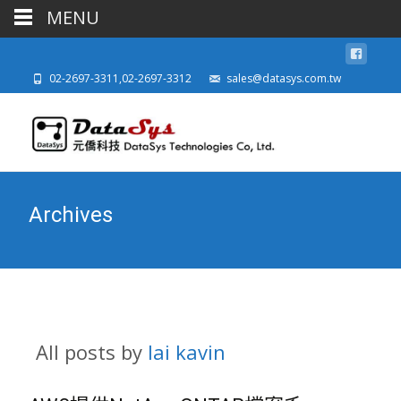
MENU
02-2697-3311,02-2697-3312
sales@datasys.com.tw
Archives
All posts by
lai kavin