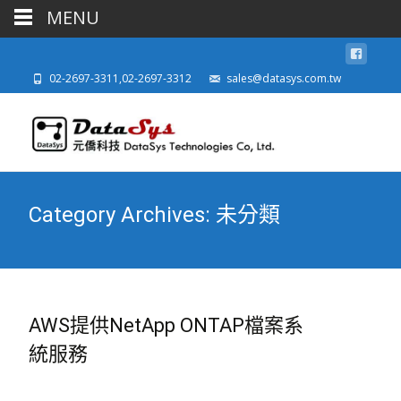
MENU
02-2697-3311,02-2697-3312
sales@datasys.com.tw
Category Archives: 未分類
AWS提供NetApp ONTAP檔案系
統服務