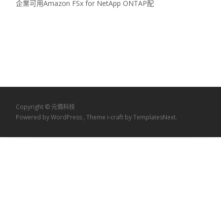
企業可用Amazon FSx for NetApp ONTAP配
Read More…
Copyright © 元僑科技
Powered by WordPress
, Theme
i-craft
by TemplatesNext.