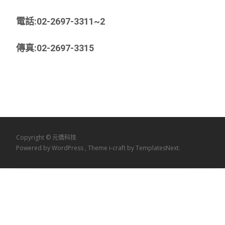
電話:02-2697-3311~
2
傳真:02-2697-3315
Copyright © 元僑科技
Powered by WordPress
, Theme
i-craft
by TemplatesNext.